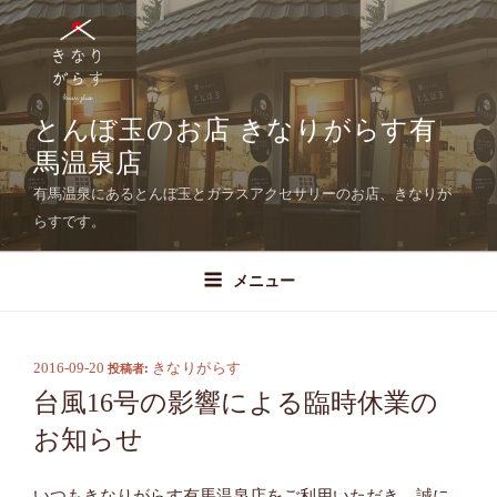
コ
ン
テ
ン
ツ
とんぼ玉のお店 きなりがらす有
へ
馬温泉店
ス
有馬温泉にあるとんぼ玉とガラスアクセサリーのお店、きなりが
キ
らすです。
ッ
プ
メニュー
2016-09-20
きなりがらす
投
投稿者:
稿
台風16号の影響による臨時休業の
日:
お知らせ
いつもきなりがらす有馬温泉店をご利用いただき、誠に