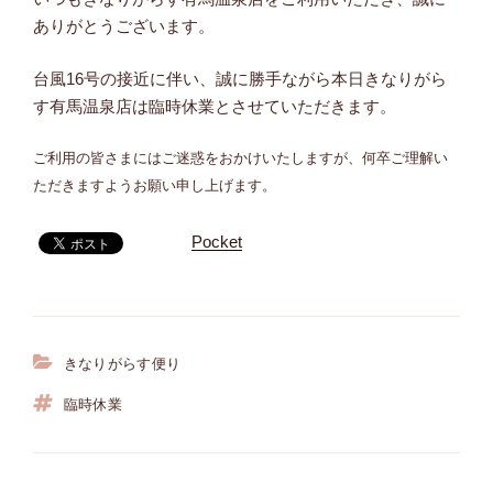
ありがとうございます。
台風16号の接近に伴い、誠に勝手ながら本日きなりがら
す有馬温泉店は臨時休業とさせていただきます。
ご利用の皆さまにはご迷惑をおかけいたしますが、何卒ご理解い
ただきますようお願い申し上げます。
Pocket
きなりがらす便り
カ
テ
臨時休業
タ
ゴ
グ
リ
ー