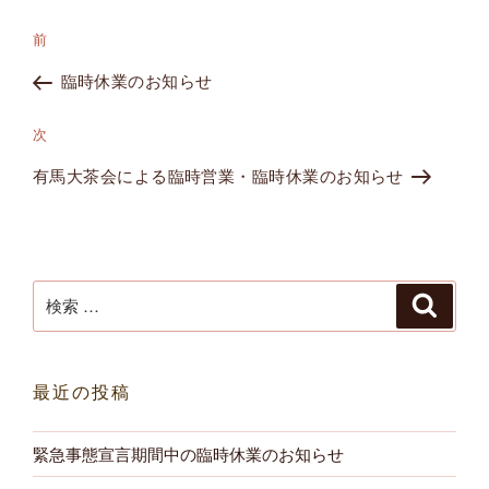
投
過
前
稿
去
臨時休業のお知らせ
ナ
の
ビ
投
次
次
ゲ
稿
の
ー
有馬大茶会による臨時営業・臨時休業のお知らせ
投
シ
稿
ョ
ン
検
検
索
索:
最近の投稿
緊急事態宣言期間中の臨時休業のお知らせ