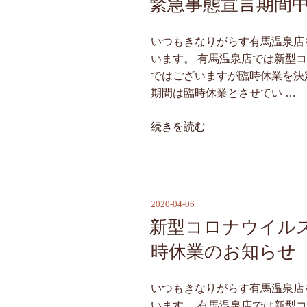
緊急事態宣言期間
日:
いつもきなりがらす有馬温泉店
います。 有馬温泉店では新型
ではございますが臨時休業を決
期間は臨時休業とさせてい …
“緊
続きを読む
急
事
態
宣
2020-04-06
投
言
稿
新型コロナウイル
期
日:
間
時休業のお知らせ
中
の
いつもきなりがらす有馬温泉店
臨
います。 有馬温泉店では新型