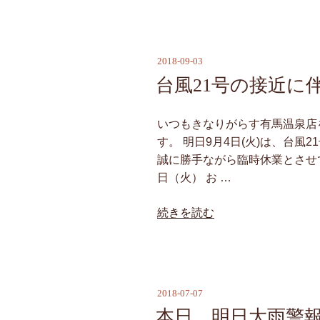
休
に
業
伴
の
う
2018-09-03
投
お
臨
稿
台風21号の接近に
知
時
日:
ら
休
せ”
いつもきなりがらす有馬温泉店
業
の
す。 明日9月4日(火)は、台
の
誠に勝手ながら臨時休業とさせてい
お
日（火） お …
知
ら
“台
続きを読む
せ”
風
の
21
号
の
2018-07-07
投
接
稿
本日、明日大雨警
近