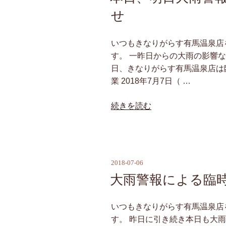
日:
に
せ
伴
う
いつもきなりがらす有馬温泉店
臨
す。 一昨日からの大雨の影響
時
日、きなりがらす有馬温泉店は
休
業 2018年7月7日（ …
業
の
“本
続きを読む
お
日、
知
明
ら
日
せ”
大
2018-07-06
の
投
雨
稿
大雨警報による臨
警
日:
報
に
いつもきなりがらす有馬温泉店
よ
す。 昨日に引き続き本日も大