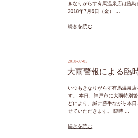
る
きなりがらす有馬温泉店は臨時
臨
2018年7月6日（金） …
時
“大
続きを読む
休
雨
業
警
の
報
お
に
知
2018-07-05
投
よ
ら
稿
大雨警報による臨
る
せ”
日:
臨
の
時
いつもきなりがらす有馬温泉店
休
す。 本日、神戸市に大雨特別
業
どにより、誠に勝手ながら本日
の
せていただきます。 臨時 …
お
“大
続きを読む
知
雨
ら