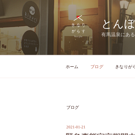
コ
ン
テ
とんぼ
ン
ツ
有馬温泉にある
へ
ス
キ
ッ
ホーム
ブログ
きなりが
プ
ブログ
2021-01-21
投
稿