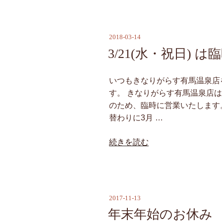
警
せ”
報
の
に
2018-03-14
投
よ
稿
3/21(水・祝日)
る
日:
臨
時
いつもきなりがらす有馬温泉店
休
す。 きなりがらす有馬温泉店は
業
のため、臨時に営業いたします。 
の
替わりに3月 …
お
“3/21(水・
続きを読む
知
祝
ら
日)
せ”
は
の
臨
2017-11-13
投
時
稿
年末年始のお休み
営