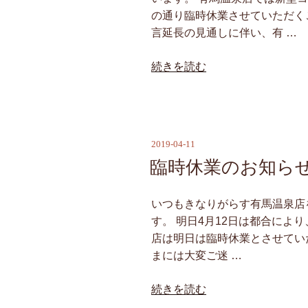
時
の通り臨時休業させていただく
休
言延長の見通しに伴い、有 …
業
の
“新
続きを読む
お
型
知
コ
ら
ロ
せ”
ナ
2019-04-11
の
投
ウ
稿
臨時休業のお知ら
イ
日:
ル
ス
いつもきなりがらす有馬温泉店
感
す。 明日4月12日は都合によ
染
店は明日は臨時休業とさせていただ
拡
まには大変ご迷 …
大
“臨
続きを読む
防
時
止