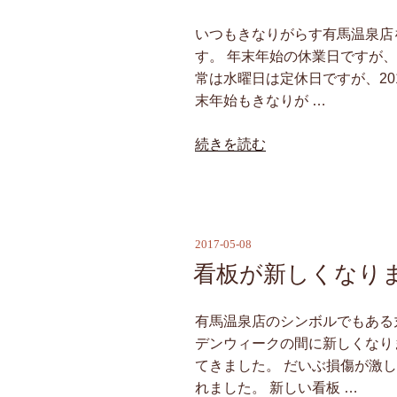
日:
業
い
いつもきなりがらす有馬温泉店
た
す。 年末年始の休業日ですが
し
常は水曜日は定休日ですが、20
ま
末年始もきなりが …
す。”
“年
続きを読む
の
末
年
始
の
2017-05-08
投
お
稿
看板が新しくなり
休
日:
み”
の
有馬温泉店のシンボルでもある
デンウィークの間に新しくなり
てきました。 だいぶ損傷が激
れました。 新しい看板 …