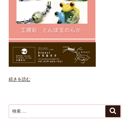
“工
続きを読む
房
彩・
と
ん
検
検
索
ぼ
索:
玉
の