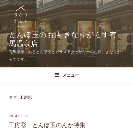
コ
ン
テ
ン
ツ
とんぼ玉のお店 きなりがらす有
へ
馬温泉店
ス
有馬温泉にあるとんぼ玉とガラスアクセサリーのお店、きなりが
キ
らすです。
ッ
プ
メニュー
タグ: 工房彩
2014-03-12
投
稿
工房彩・とんぼ玉のんか特集
日: